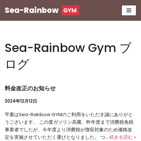
Sea-Rainbow
コ
ン
テ
ン
Sea-Rainbow Gym ブ
ツ
へ
ログ
ス
キ
ッ
プ
料金改正のお知らせ
2024年12月12日
平素はSea-Rainbow GYMのご利用をいただき誠にありがと
うございます。 この度ガソリン高騰、昨年度まで消費税免税
事業者でしたが、今年度より消費税が徴収対象のため価格改
定を実施させていただく運びとなりました。 つ…
続きを読む »