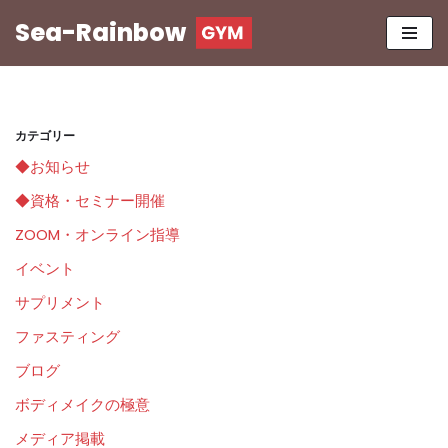
Sea-Rainbow
コ
ン
テ
ン
カテゴリー
ツ
◆お知らせ
へ
ス
◆資格・セミナー開催
キ
ZOOM・オンライン指導
ッ
イベント
プ
サプリメント
ファスティング
ブログ
ボディメイクの極意
メディア掲載