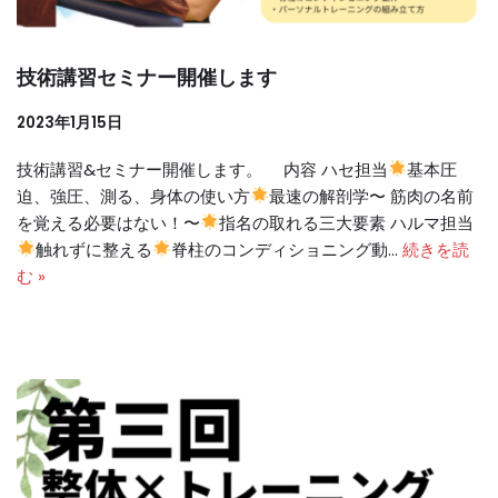
技術講習セミナー開催します
2023年1月15日
技術講習&セミナー開催します。 内容 ハセ担当
基本圧
迫、強圧、測る、身体の使い方
最速の解剖学〜 筋肉の名前
を覚える必要はない！〜
指名の取れる三大要素 ハルマ担当
触れずに整える
脊柱のコンディショニング動…
続きを読
む »