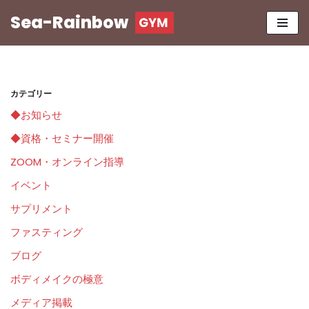
Sea-Rainbow
コ
ン
テ
ン
カテゴリー
ツ
◆お知らせ
へ
ス
◆資格・セミナー開催
キ
ZOOM・オンライン指導
ッ
イベント
プ
サプリメント
ファスティング
ブログ
ボディメイクの極意
メディア掲載