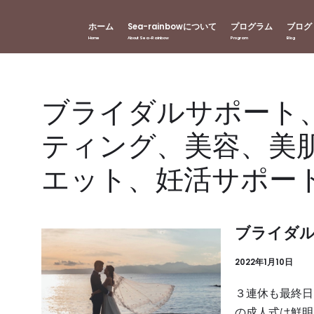
ホーム
Sea-rainbowについて
プログラム
ブログ
ブライダルサポート
ティング、美容、美
エット、妊活サポー
ブライダ
2022年1月10日
３連休も最終日
の成人式は鮮明