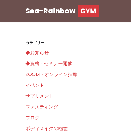
Sea-Rainbow
コ
ン
テ
ン
カテゴリー
ツ
◆お知らせ
へ
ス
◆資格・セミナー開催
キ
ZOOM・オンライン指導
ッ
イベント
プ
サプリメント
ファスティング
ブログ
ボディメイクの極意