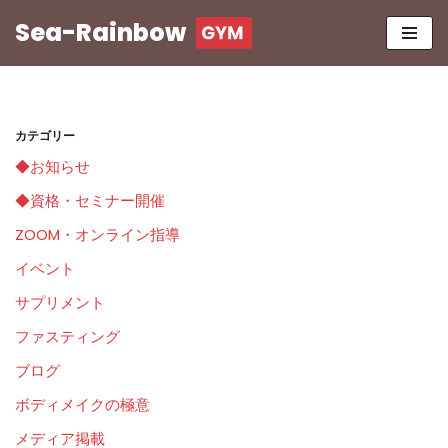
Sea-Rainbow
コ
ン
テ
ン
カテゴリー
ツ
◆お知らせ
へ
ス
◆資格・セミナー開催
キ
ZOOM・オンライン指導
ッ
イベント
プ
サプリメント
ファスティング
ブログ
ボディメイクの極意
メディア掲載