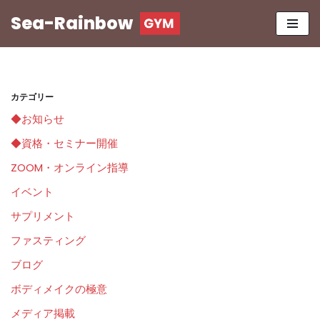
Sea-Rainbow
コ
ン
テ
ン
カテゴリー
ツ
◆お知らせ
へ
ス
◆資格・セミナー開催
キ
ZOOM・オンライン指導
ッ
イベント
プ
サプリメント
ファスティング
ブログ
ボディメイクの極意
メディア掲載