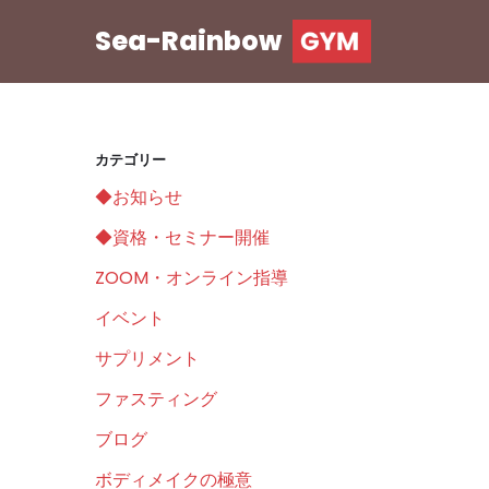
Sea-Rainbow
コ
ン
テ
ン
カテゴリー
ツ
◆お知らせ
へ
ス
◆資格・セミナー開催
キ
ZOOM・オンライン指導
ッ
イベント
プ
サプリメント
ファスティング
ブログ
ボディメイクの極意