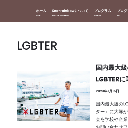
ホーム
Sea-rainbowについて
プログラム
ブログ
LGBTER
国内最大級
LGBTE
2023年1月15日
国内最大級のLG
ター）に大塚が
会を学校や企業
お問い合わせフ