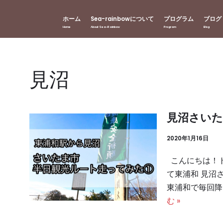
ホーム
Sea-rainbowについて
プログラム
ブログ
見沼
見沼さいた
2020年1月16日
こんにちは！ト
て東浦和 見
東浦和で毎回降
む »