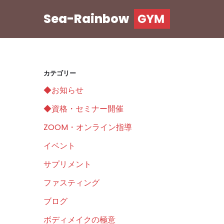
Sea-Rainbow
コ
ン
テ
ン
カテゴリー
ツ
◆お知らせ
へ
ス
◆資格・セミナー開催
キ
ZOOM・オンライン指導
ッ
イベント
プ
サプリメント
ファスティング
ブログ
ボディメイクの極意