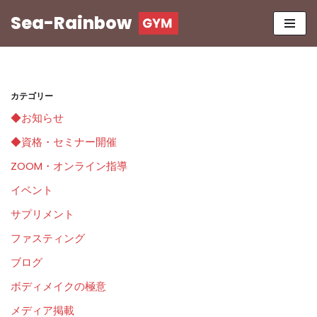
Sea-Rainbow
コ
ン
テ
ン
カテゴリー
ツ
◆お知らせ
へ
ス
◆資格・セミナー開催
キ
ZOOM・オンライン指導
ッ
イベント
プ
サプリメント
ファスティング
ブログ
ボディメイクの極意
メディア掲載