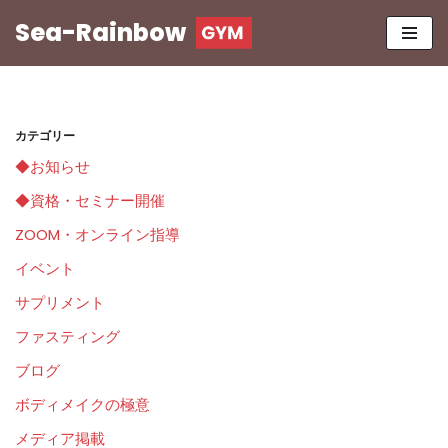
Sea-Rainbow
コ
ン
テ
ン
カテゴリー
ツ
◆お知らせ
へ
ス
◆資格・セミナー開催
キ
ZOOM・オンライン指導
ッ
イベント
プ
サプリメント
ファスティング
ブログ
ボディメイクの極意
メディア掲載