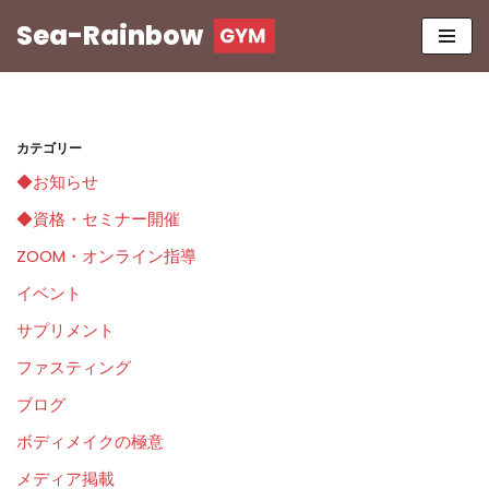
Sea-Rainbow
コ
ン
テ
ン
カテゴリー
ツ
◆お知らせ
へ
ス
◆資格・セミナー開催
キ
ZOOM・オンライン指導
ッ
イベント
プ
サプリメント
ファスティング
ブログ
ボディメイクの極意
メディア掲載