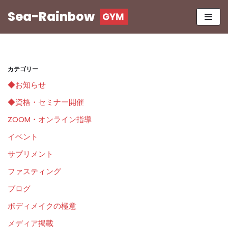
Sea-Rainbow
コ
ン
テ
ン
カテゴリー
ツ
◆お知らせ
へ
ス
◆資格・セミナー開催
キ
ZOOM・オンライン指導
ッ
イベント
プ
サプリメント
ファスティング
ブログ
ボディメイクの極意
メディア掲載