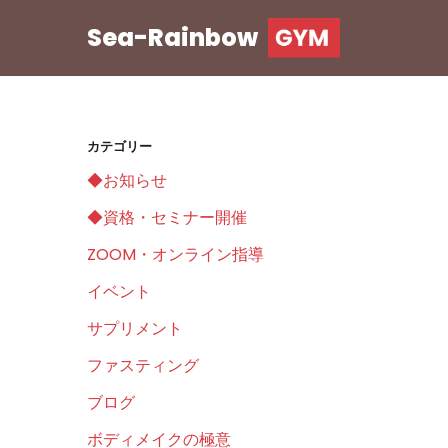
Sea-Rainbow
コ
ン
テ
ン
カテゴリー
ツ
◆お知らせ
へ
ス
◆資格・セミナー開催
キ
ZOOM・オンライン指導
ッ
イベント
プ
サプリメント
ファスティング
ブログ
ボディメイクの極意