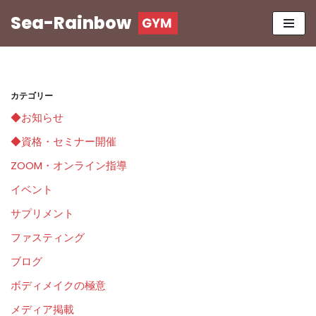
Sea-Rainbow
コ
ン
テ
ン
カテゴリー
ツ
◆お知らせ
へ
ス
◆資格・セミナー開催
キ
ZOOM・オンライン指導
ッ
イベント
プ
サプリメント
ファスティング
ブログ
ボディメイクの極意
メディア掲載