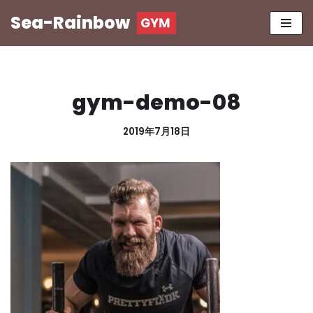
Sea-Rainbow
コ
ン
テ
ン
gym-demo-08
ツ
へ
2019年7月18日
ス
キ
ッ
プ