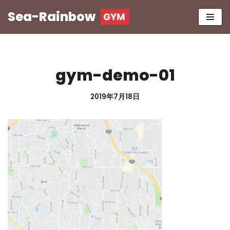
Sea-Rainbow
コ
ン
テ
ン
gym-demo-01
ツ
へ
2019年7月18日
ス
キ
ッ
プ