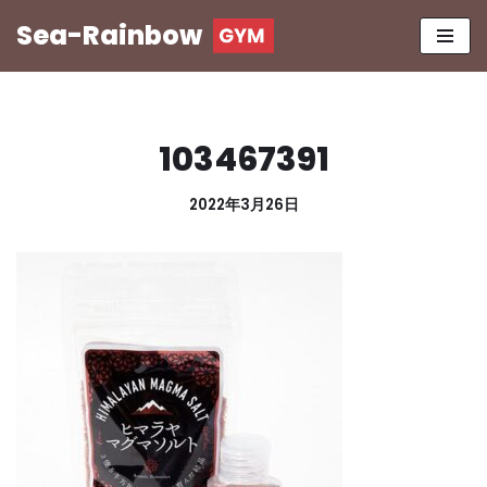
Sea-Rainbow
コ
ン
テ
ン
103467391
ツ
へ
2022年3月26日
ス
キ
ッ
プ