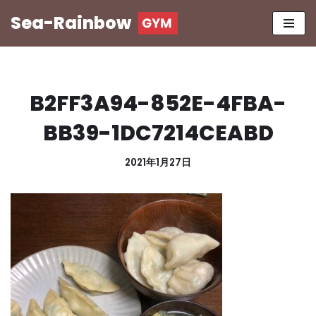
Sea-Rainbow
コ
ン
テ
ン
B2FF3A94-852E-4FBA-
ツ
へ
BB39-1DC7214CEABD
ス
キ
2021年1月27日
ッ
プ