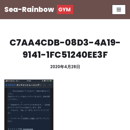
Sea-Rainbow
コ
ン
テ
ン
C7AA4CDB-08D3-4A19-
ツ
へ
9141-1FC51240EE3F
ス
キ
2020年4月28日
ッ
プ