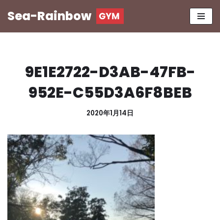
Sea-Rainbow
コ
ン
テ
ン
9E1E2722-D3AB-47FB-
ツ
へ
952E-C55D3A6F8BEB
ス
キ
2020年1月14日
ッ
プ