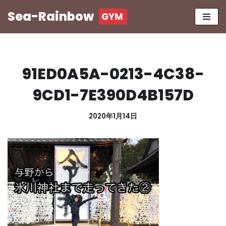
Sea-Rainbow
コ
ン
テ
ン
91ED0A5A-0213-4C38-
ツ
へ
9CD1-7E390D4B157D
ス
キ
2020年1月14日
ッ
プ