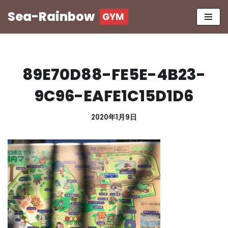
Sea-Rainbow
コ
ン
テ
ン
89E70D88-FE5E-4B23-
ツ
へ
9C96-EAFE1C15D1D6
ス
キ
2020年1月9日
ッ
プ