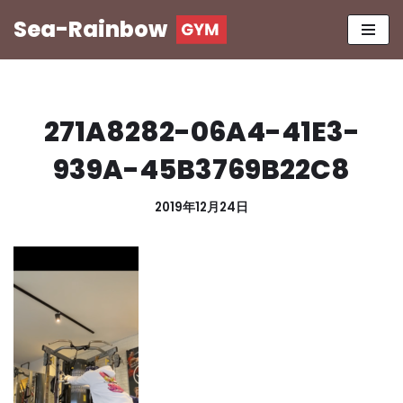
Sea-Rainbow
コ
ン
テ
ン
271A8282-06A4-41E3-
ツ
へ
939A-45B3769B22C8
ス
キ
2019年12月24日
ッ
プ