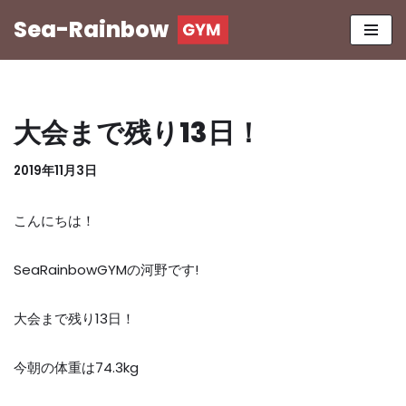
Sea-Rainbow
コ
ン
テ
ン
大会まで残り13日！
ツ
へ
2019年11月3日
ス
キ
こんにちは！
ッ
プ
SeaRainbowGYM
の河野です
!
大会まで残り
13
日！
今朝の体重は
74.3kg