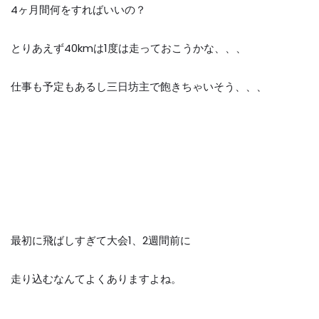
4
ヶ月間何をすればいいの？
とりあえず
40km
は
1
度は走っておこうかな、、、
仕事も予定もあるし三日坊主で飽きちゃいそう、、、
最初に飛ばしすぎて大会
1
、
2
週間前に
走り込むなんてよくありますよね。