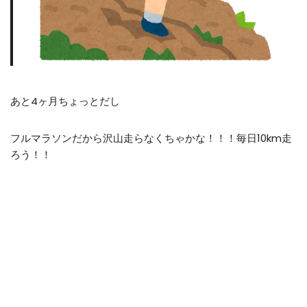
あと
4
ヶ月ちょっとだし
フルマラソンだから沢山走らなくちゃかな！！！毎日
10km
走
ろう！！