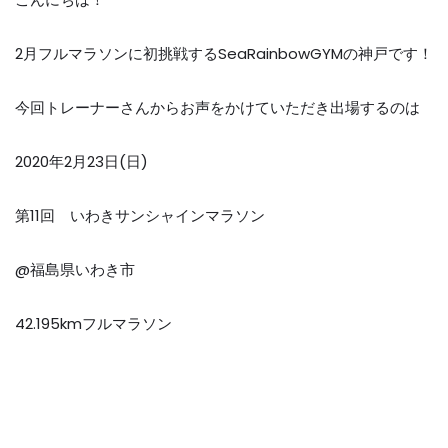
2
月フルマラソンに初挑戦する
SeaRainbowGYM
の神戸です！
今回トレーナーさんから
お声をかけていただき出場するのは
2020
年
2
月
23
日
(
日
)
第
11
回 いわきサンシャインマラソン
@
福島県いわき市
42.195km
フルマラソン