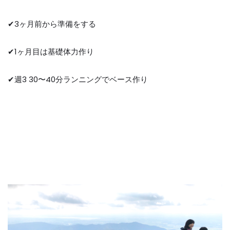
✔︎
3
ヶ月前から準備をする
✔︎
1
ヶ月目は基礎体力作り
✔︎
週
3 30
〜
40
分ランニングでベース作り