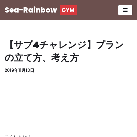
Sea-Rainbow
コ
ン
テ
ン
【サブ4チャレンジ】プラン
ツ
へ
の立て方、考え方
ス
キ
2019年11月13日
ッ
プ
こんにちは！