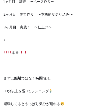
1
ヶ月目 基礎 〜ベース作り〜
2
ヶ月目 体力作り 〜本格的な走り込み〜
3
ヶ月目 実践！ 〜仕上げ〜
↓
本番
まずは
距離
ではなく
時間
慣れ。
30
分以上を週
3
でランニング
運動してるとやっぱり気分が晴れる