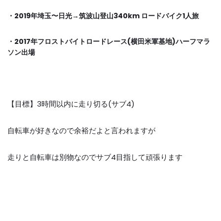
・
2019
年埼玉〜日光
→
筑波山登山
340km
ロードバイク
1
人旅
・
2017
年フロストバイトロードレース
(
横田米軍基地
)
ハーフマラ
ソン出場
【目標】
3
時間以内に走り切る
(
サブ
4)
自転車が好きなので余裕だよと言われますが
走りと自転車は別物なのでサブ
4
目指して頑張ります