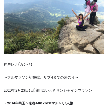
神戸レナ
(
カンベ
)
〜フルマラソン初挑戦、サブ
4
までの道のり〜
2020
年
2
月
23
日
(
日
)
第
11
回いわきサンシャインマラソン
・
2014
年埼玉〜京都
480km
ママチャリ
1
人旅