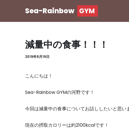
Sea-Rainbow
コ
ン
テ
ン
減量中の食事！！！
ツ
へ
2019年9月19日
ス
キ
こんにちは！
ッ
プ
Sea-Rainbow GYM
の河野です！
今回は減量中の食事についてお話ししたいと思い
現在の摂取カロリーは約
2100kcal
です！