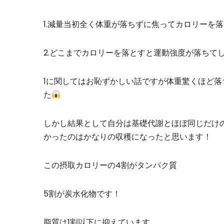
1.
減量当初全く体重が落ちずに焦ってカロリーを落
2.
どこまでカロリーを落とすと運動強度が落ちて
1
に関してはお恥ずかしい話ですが体重驚くほど落
た
しかし結果として自分は基礎代謝とほぼ同じだけ
かったのはかなりの収穫になったと思います！
この摂取カロリーの
4
割がタンパク質
5
割が炭水化物です！
脂質は
1
割以下に抑えています