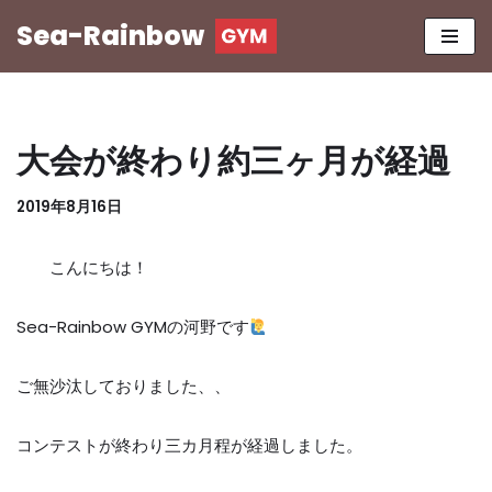
Sea-Rainbow
コ
ン
テ
ン
大会が終わり約三ヶ月が経過
ツ
へ
2019年8月16日
ス
キ
こんにちは！
ッ
プ
Sea-Rainbow GYM
の河野です
ご無沙汰しておりました、、
コンテストが終わり三カ月程が経過しました。