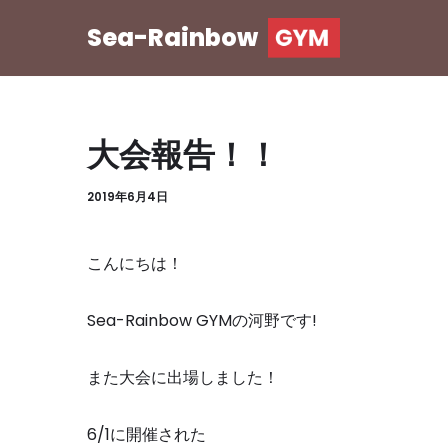
Sea-Rainbow
コ
ン
テ
ン
大会報告！！
ツ
へ
2019年6月4日
ス
キ
こんにちは！
ッ
プ
Sea-Rainbow GYM
の河野です
!
また大会に出場しました！
6/1
に開催された