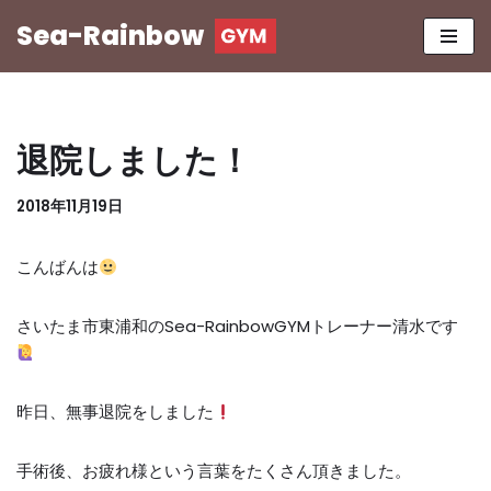
Sea-Rainbow
コ
ン
テ
ン
退院しました！
ツ
へ
2018年11月19日
ス
キ
こんばんは
ッ
プ
さいたま市東浦和のSea-RainbowGYMトレーナー清水です
昨日、無事退院をしました
手術後、お疲れ様という言葉をたくさん頂きました。