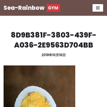
Sea-Rainbow
コ
ン
テ
ン
8D9B381F-3803-439F-
ツ
へ
A036-2E9563D704BB
ス
キ
2018年10月16日
ッ
プ