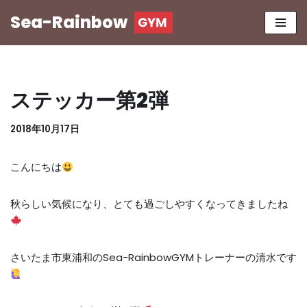
Sea-Rainbow
コ
ン
テ
ン
ステッカー第2弾
ツ
へ
2018年10月17日
ス
キ
こんにちは
ッ
プ
秋らしい気候になり、とても過ごしやすくなってきましたね
さいたま市東浦和のSea-RainbowGYMトレーナーの清水です