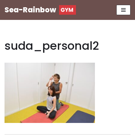
Sea-Rainbow
コ
ン
テ
ン
suda_personal2
ツ
へ
ス
キ
ッ
プ