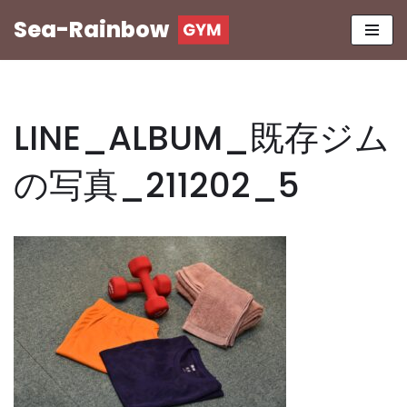
Sea-Rainbow
コ
ン
テ
ン
LINE_ALBUM_既存ジム
ツ
へ
の写真_211202_5
ス
キ
ッ
プ