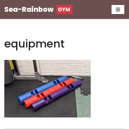
Sea-Rainbow
コ
ン
テ
ン
equipment
ツ
へ
ス
キ
ッ
プ