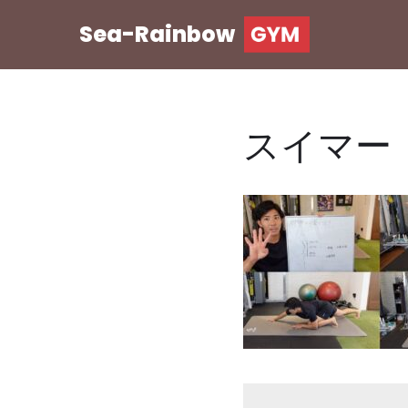
Sea-Rainbow
コ
ン
テ
ン
スイマー
ツ
へ
ス
キ
ッ
プ