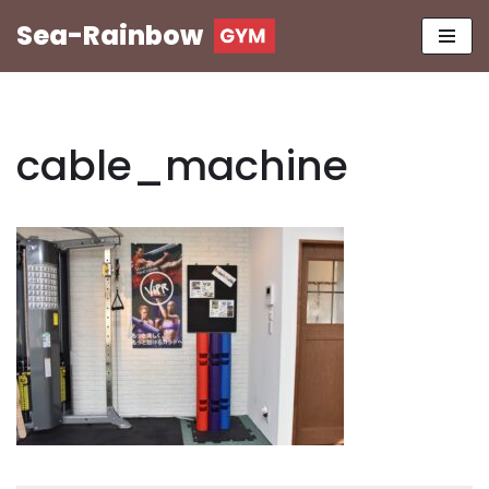
Sea-Rainbow
コ
ン
テ
ン
cable_machine
ツ
へ
ス
キ
ッ
プ