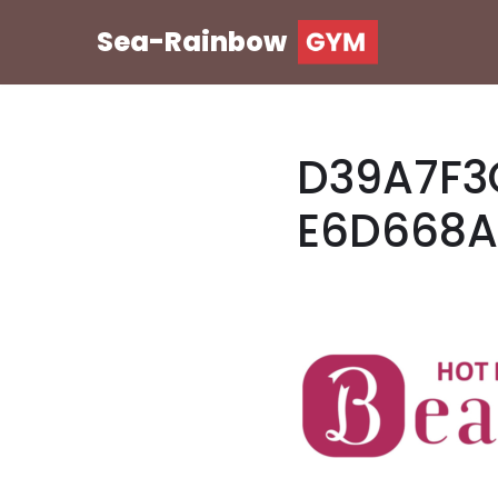
Sea-Rainbow
コ
ン
テ
ン
D39A7F3
ツ
へ
E6D668
ス
キ
ッ
プ