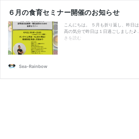
６月の食育セミナー開催のお知らせ
こんにちは。 ５月も折り返し、昨日
高の気分で昨日は１日過ごしました♪ .
６
きを読む
月
の
食
育
Sea-Rainbow
セ
ミ
ナ
ー
開
催
の
お
知
ら
せ